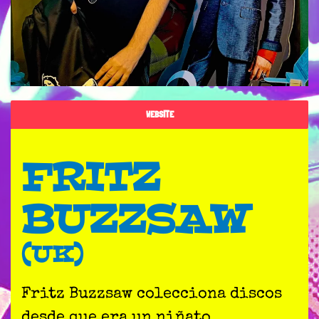
WEBSITE
FRITZ
BUZZSAW
(UK)
Fritz Buzzsaw colecciona discos
desde que era un niñato