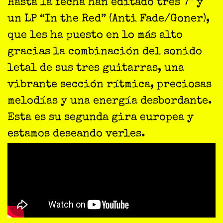
Hasta la fecha han editado tres 7″ y
un LP “In the Red” (Anti Fade/Goner),
que les ha puesto en lo más alto
gracias la combinación del sonido
letal de sus tres guitarras, una
vibrante sección rítmica, preciosas
melodías y una energía desbordante.
Esta es su segunda gira europea y
estamos deseando verles.