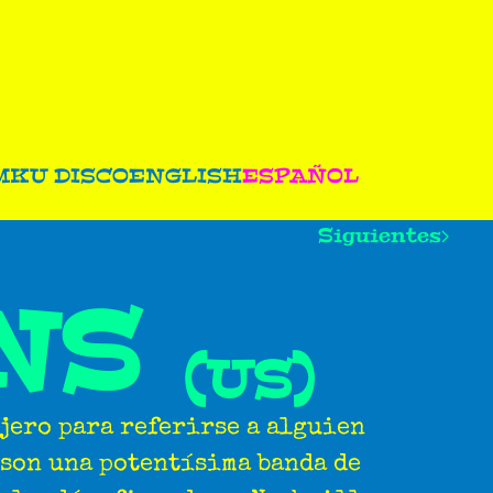
M
KU DISCO
ENGLISH
ESPAÑOL
Siguientes
NS
(US)
jero para referirse a alguien
 son una potentísima banda de