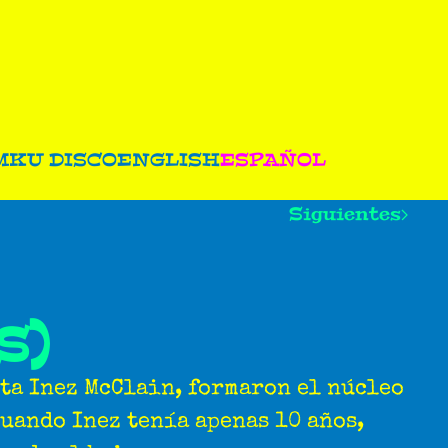
M
KU DISCO
ENGLISH
ESPAÑOL
Siguientes
S)
sta Inez McClain, formaron el núcleo
cuando Inez tenía apenas 10 años,