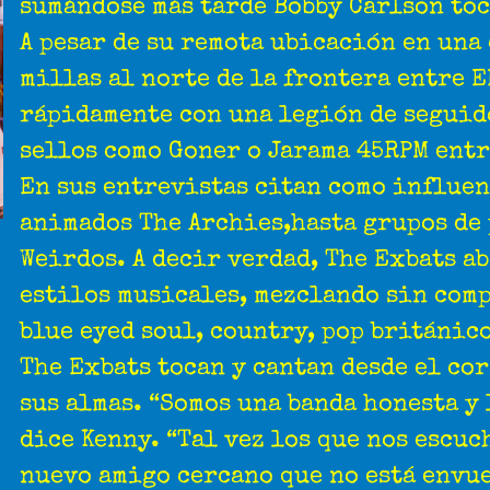
sumándose más tarde Bobby Carlson toc
A pesar de su remota ubicación en una
millas al norte de la frontera entre E
rápidamente con una legión de seguid
sellos como Goner o Jarama 45RPM entr
En sus entrevistas citan como influen
animados The Archies,hasta grupos de
Weirdos. A decir verdad, The Exbats a
estilos musicales, mezclando sin comp
blue eyed soul, country, pop británico
The Exbats tocan y cantan desde el co
sus almas. “Somos una banda honesta y 
dice Kenny. “Tal vez los que nos escu
nuevo amigo cercano que no está envu